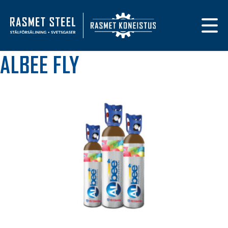
Primary navigat
Till framsidan
ALBEE FLY