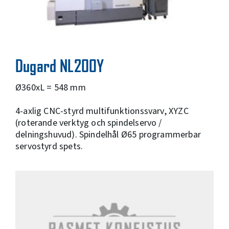
Dugard NL200Y
Ø360xL = 548 mm
4-axlig CNC-styrd multifunktionssvarv, XYZC
(roterande verktyg och spindelservo /
delningshuvud). Spindelhål Ø65 programmerbar
servostyrd spets.