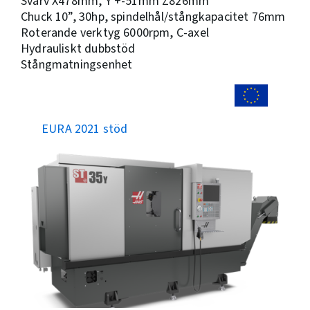
Svarv X478mm, Y +-51mm Z826mm
Chuck 10”, 30hp, spindelhål/stångkapacitet 76mm
Roterande verktyg 6000rpm, C-axel
Hydrauliskt dubbstöd
Stångmatningsenhet
EURA 2021 stöd