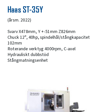
Haas ST-35Y
(årsm. 2022)
Svarv X478mm, Y +-51mm Z826mm
Chuck 12”, 40hp, spindelhål/stångkapacitet
102mm
Roterande verktyg 4000rpm, C-axel
Hydrauliskt dubbstöd
Stångmatningsenhet