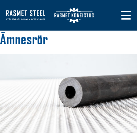
Primary navigat
Till framsidan
Ämnesrör