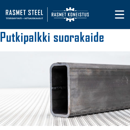
Primary navigat
Etusivulle
Putkipalkki suorakaide