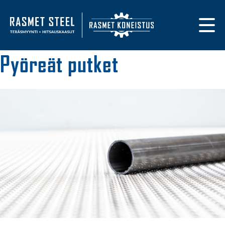
Primary navigat
Etusivulle
Pyöreät putket